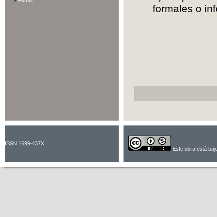
Admin
formales o in
ISSN 1699-437X
Este obra está baj