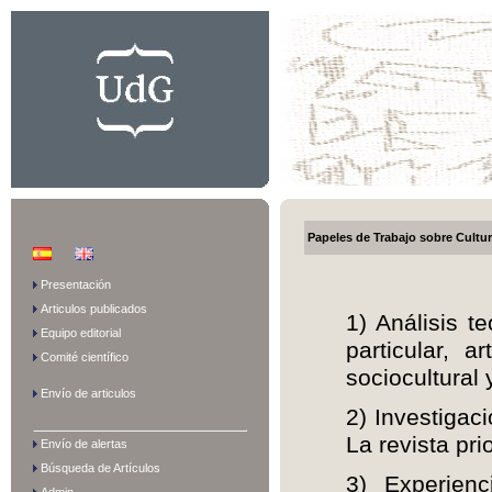
Papeles de Trabajo sobre Cult
Presentación
Articulos publicados
1)
Análisis t
Equipo editorial
particular,
ar
Comité científico
sociocultural 
Envío de articulos
2)
Investigac
La revista pri
Envío de alertas
Búsqueda de Artículos
3)
Experien